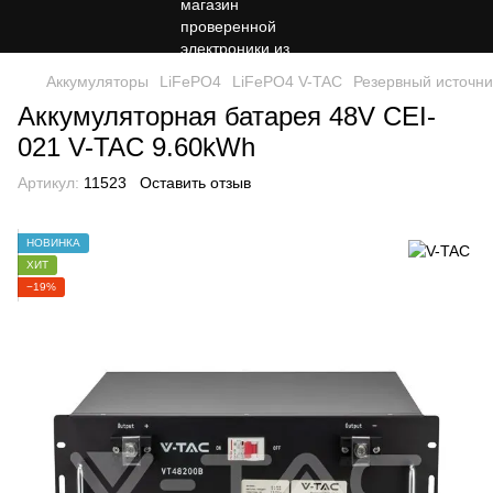
Аккумуляторы
LiFePO4
LiFePO4 V-TAC
Резервный источни
Аккумуляторная батарея 48V CEI-
021 V-TAC 9.60kWh
Артикул:
11523
Оставить отзыв
НОВИНКА
ХИТ
−19%