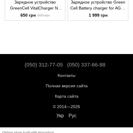
Зарядное устройство
Зарядное устройство Green
GreenCell VitalCharger Ni-
Cell Battery charger for AGM,
MH with Micro USB and
Gel and Lead Acid 6V / 12V
650 грн
1 999 грн
999 грн
USB-C port для
(4A), ACAGM07
аккумуляторов AA, AAA
(GRADGC01)
(050) 312-77-05
(050) 337-66-88
Контакты
Полная версия сайта
Карта сайта
© 2014—2026
Укр
Рус
Online store built with Horoshop