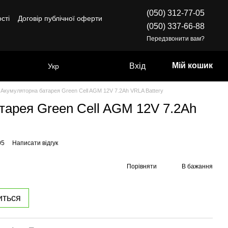
(050) 312-77-05
сті
Договір публічної оферти
(050) 337-66-88
Передзвонити вам?
Мій кошик
Вхід
Укр
Акумуляторна батарея Green Cell AGM 12V 7.2Ah VRLA Battery
тарея Green Cell AGM 12V 7.2Ah
05
Написати відгук
Порівняти
В бажання
иться