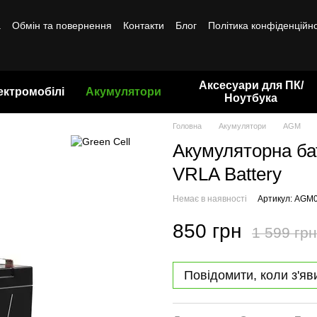
а
Обмін та повернення
Контакти
Блог
Політика конфіденційно
Аксесуари для ПК/
ектромобілі
Акумулятори
Ноутбука
Головна
Акумулятори
AGM
Акумуляторна ба
VRLA Battery
Немає в наявності
Артикул: AGM
850 грн
1 599 грн
Повідомити, коли з'яв