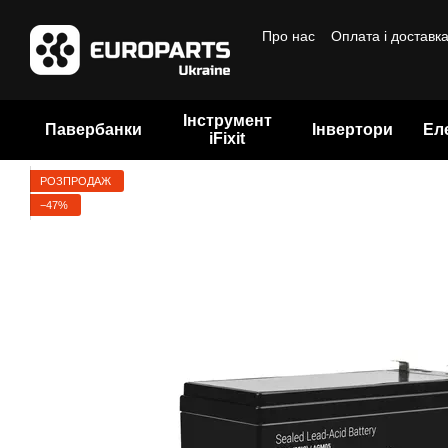
Перейти до основного контенту
Про нас
Оплата і доставк
Бренди
Інструмент
Павербанки
Інвертори
Ел
iFixit
РОЗПРОДАЖ
−47%