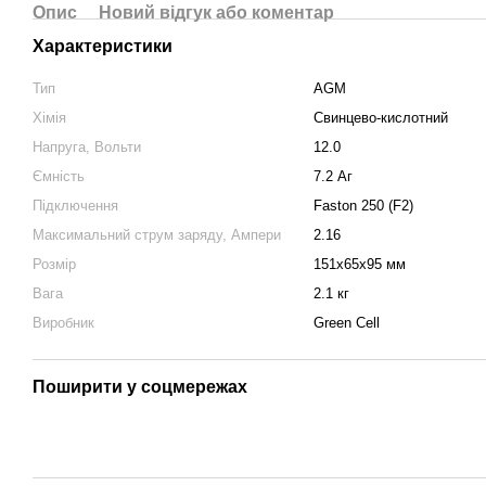
Опис
Новий відгук або коментар
Характеристики
Тип
AGM
Хімія
Свинцево-кислотний
Напруга, Вольти
12.0
Ємність
7.2 Аг
Підключення
Faston 250 (F2)
Максимальний струм заряду, Ампери
2.16
Розмір
151x65x95 мм
Вага
2.1 кг
Виробник
Green Cell
Поширити у соцмережах