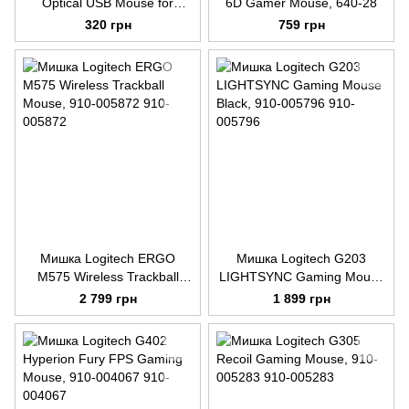
Optical USB Mouse for
6D Gamer Mouse, 640-28
Business, USB Type-A,
320 грн
759 грн
Black, 910-003357
Мишка Logitech ERGO
Мишка Logitech G203
M575 Wireless Trackball
LIGHTSYNC Gaming Mouse
Mouse, 910-005872
Black, 910-005796
2 799 грн
1 899 грн