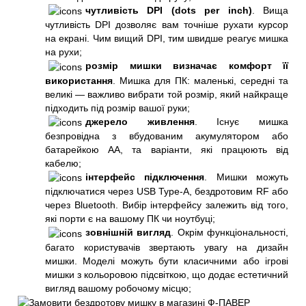
чутливість DPI (dots per inch)
. Вища
чутливість DPI дозволяє вам точніше рухати курсор
на екрані. Чим вищий DPI, тим швидше реагує мишка
на рухи;
розмір мишки визначає комфорт її
використання
. Мишка для ПК: маленькі, середні та
великі — важливо вибрати той розмір, який найкраще
підходить під розмір вашої руки;
джерело живлення
. Існує мишка
безпровідна з вбудованим акумулятором або
батарейкою АА, та варіанти, які працюють від
кабелю;
інтерфейс підключення
. Мишки можуть
підключатися через USB Type-A, бездротовим RF або
через Bluetooth. Вибір інтерфейсу залежить від того,
які порти є на вашому ПК чи ноутбуці;
зовнішній вигляд
. Окрім функціональності,
багато користувачів звертають увагу на дизайн
мишки. Моделі можуть бути класичними або ігрові
мишки з кольоровою підсвіткою, що додає естетичний
вигляд вашому робочому місцю;