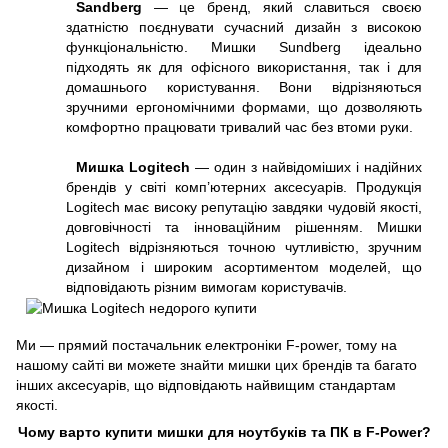
Sandberg
— це бренд, який славиться своєю
здатністю поєднувати сучасний дизайн з високою
функціональністю. Мишки Sundberg ідеально
підходять як для офісного використання, так і для
домашнього користування. Вони відрізняються
зручними ергономічними формами, що дозволяють
комфортно працювати тривалий час без втоми руки.
Мишка Logitech
— один з найвідоміших і надійних
брендів у світі комп’ютерних аксесуарів. Продукція
Logitech має високу репутацію завдяки чудовій якості,
довговічності та інноваційним рішенням. Мишки
Logitech відрізняються точною чутливістю, зручним
дизайном і широким асортиментом моделей, що
відповідають різним вимогам користувачів.
Ми — прямий постачальник електроніки F-power, тому на
нашому сайті ви можете знайти мишки цих брендів та багато
інших аксесуарів, що відповідають найвищим стандартам
якості.
Чому варто купити мишки для ноутбуків та ПК в F-Power?