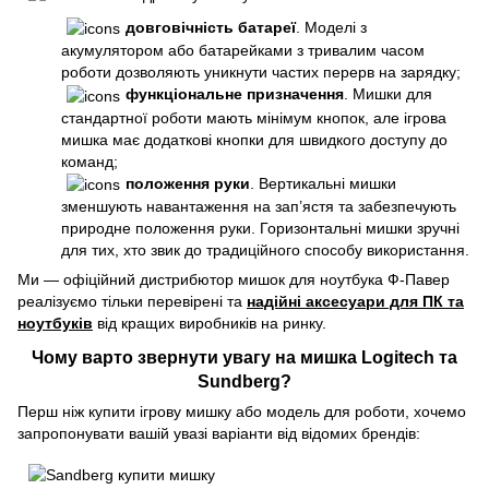
довговічність батареї
. Моделі з
акумулятором або батарейками з тривалим часом
роботи дозволяють уникнути частих перерв на зарядку;
функціональне призначення
. Мишки для
стандартної роботи мають мінімум кнопок, але ігрова
мишка має додаткові кнопки для швидкого доступу до
команд;
положення руки
. Вертикальні мишки
зменшують навантаження на зап’ястя та забезпечують
природне положення руки. Горизонтальні мишки зручні
для тих, хто звик до традиційного способу використання.
Ми — офіційний дистрибютор мишок для ноутбука Ф-Павер
реалізуємо тільки перевірені та
надійні аксесуари для ПК та
ноутбуків
від кращих виробників на ринку.
Чому варто звернути увагу на мишка Logitech та
Sundberg?
Перш ніж купити ігрову мишку або модель для роботи, хочемо
запропонувати вашій увазі варіанти від відомих брендів: