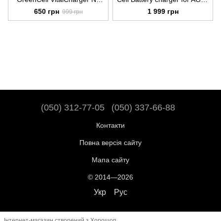
MH with Micro USB and
Gel and Lead Acid 6V / 12V
650 грн
1 999 грн
999 грн
USB-C port для
(4A), ACAGM07
акумуляторів AA, AAA
(GRADGC01)
(050) 312-77-05
(050) 337-66-88
Контакти
Повна версія сайту
Мапа сайту
© 2014—2026
Укр
Рус
Інтернет-магазин створений з Хорошоп