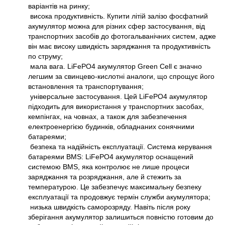
варіантів на ринку;
висока продуктивність. Купити літій залізо фосфатний
акумулятор можна для різних сфер застосування, від
транспортних засобів до фотогальванічних систем, адже
він має високу швидкість заряджання та продуктивність
по струму;
мала вага. LiFePO4 акумулятор Green Cell є значно
легшим за свинцево-кислотні аналоги, що спрощує його
встановлення та транспортування;
універсальне застосування. Цей LiFePO4 акумулятор
підходить для використання у транспортних засобах,
кемпінгах, на човнах, а також для забезпечення
електроенергією будинків, обладнаних сонячними
батареями;
безпека та надійність експлуатації. Система керування
батареями BMS: LiFePO4 акумулятор оснащений
системою BMS, яка контролює не лише процеси
заряджання та розряджання, але й стежить за
температурою. Це забезпечує максимальну безпеку
експлуатації та продовжує термін служби акумулятора;
низька швидкість саморозряду. Навіть після року
зберігання акумулятор залишиться повністю готовим до