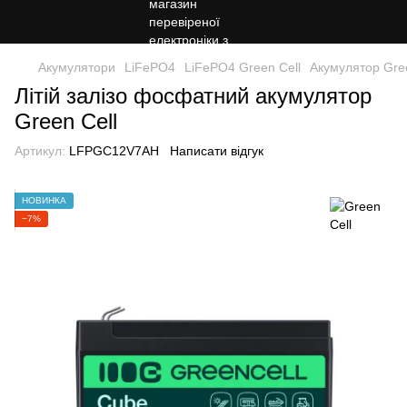
Акумулятори
LiFePO4
LiFePO4 Green Cell
Акумулятор Gre
Літій залізо фосфатний акумулятор
Green Cell
Артикул:
LFPGC12V7AH
Написати відгук
НОВИНКА
−7%