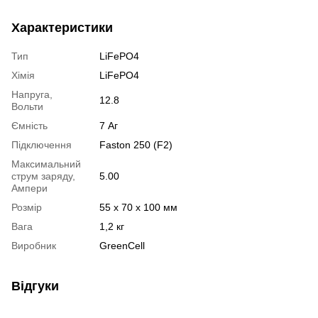
Характеристики
Тип
LiFePO4
Хімія
LiFePO4
Напруга,
12.8
Вольти
Ємність
7 Аг
Підключення
Faston 250 (F2)
Максимальний
струм заряду,
5.00
Ампери
Розмір
55 x 70 x 100 мм
Вага
1,2 кг
Виробник
GreenCell
Відгуки