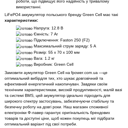
роботи, що підвищує його надійність у тривалому
використанні.
LiFePO4 аккумулятор польського бренду Green Cell має такі
характеристики:
Напруга: 12.8 В
Ємність: 7 Аг
Підключення: Faston 250 (F2)
Максимальний струм заряду: 5 А
Розмір: 55 x 70 x 100 мм
Вага: 1.2 кг
Виробник: Green Cell
Замовити аумулятор Green Cell на fpower.com.ua
—це
оптимальний вибірдля тих, хто шукає довговічний та
ефективний енергетичний накопичувач. Завдяки своїм
технічним характеристикам, високій продуктивності, малій вазі
та системі BMS, цей акумулятор ідеально підходить для
широкого спектру застосувань, забезпечуючи стабільну та
безпечну роботу на довгі роки. Наш магазин споживної
електроніки Ф-павер гарантує оригінальність брендових
товарів та доступні ціни, щоб кожен покупець міг підібрати
оптимальний варіант під свої потреби.