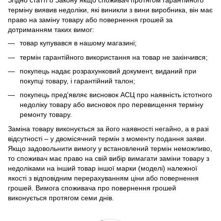
Згідно статті 8 Закону якщо споживач протягом гарантійного
терміну виявив недоліки, які виникли з вини виробника, він має
право на заміну товару або повернення грошей за
дотриманням таких вимог:
товар купувався в нашому магазині;
термін гарантійного використання на товар не закінчився;
покупець надає розрахунковий документ, виданий при
покупці товару, і гарантійний талон;
покупець пред'являє висновок АСЦ про наявність істотного
недоліку товару або висновок про перевищення терміну
ремонту товару.
Заміна товару виконується за його наявності негайно, а в разі
відсутності – у двомісячний термін з моменту подання заяви.
Якщо задовольнити вимогу у встановлений термін неможливо,
то споживач має право на свій вибір вимагати заміни товару з
недоліками на інший товар іншої марки (моделі) належної
якості з відповідним перерахуванням ціни або повернення
грошей. Вимога споживача про повернення грошей
виконується протягом семи днів.