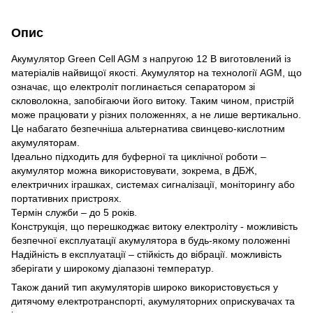
Опис
Акумулятор Green Cell AGM з напругою 12 В виготовлений із
матеріалів найвищої якості. Акумулятор на технології AGM, що
означає, що електроліт поглинається сепаратором зі
скловолокна, запобігаючи його витоку. Таким чином, пристрій
може працювати у різних положеннях, а не лише вертикально.
Це набагато безпечніша альтернатива свинцево-кислотним
акумуляторам.
Ідеально підходить для буферної та циклічної роботи –
акумулятор можна використовувати, зокрема, в ДБЖ,
електричних іграшках, системах сигналізації, моніторингу або
портативних пристроях.
Термін служби – до 5 років.
Конструкція, що перешкоджає витоку електроліту - можливість
безпечної експлуатації акумулятора в будь-якому положенні
Надійність в експлуатації – стійкість до вібрації. можливість
зберігати у широкому діапазоні температур.
Також даний тип акумуляторів широко використовується у
дитячому електротранспорті, акумуляторних оприскувачах та