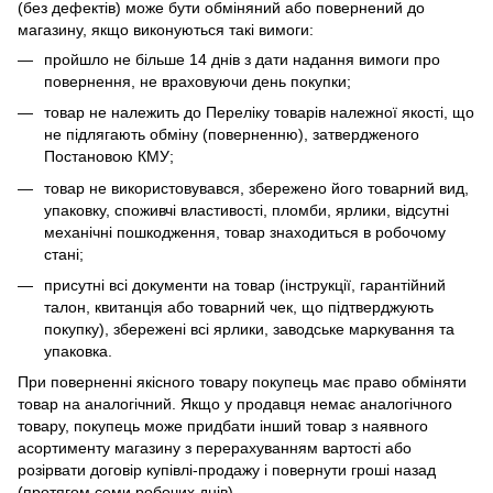
(без дефектів) може бути обміняний або повернений до
магазину, якщо виконуються такі вимоги:
пройшло не більше 14 днів з дати надання вимоги про
повернення, не враховуючи день покупки;
товар не належить до Переліку товарів належної якості, що
не підлягають обміну (поверненню), затвердженого
Постановою КМУ;
товар не використовувався, збережено його товарний вид,
упаковку, споживчі властивості, пломби, ярлики, відсутні
механічні пошкодження, товар знаходиться в робочому
стані;
присутні всі документи на товар (інструкції, гарантійний
талон, квитанція або товарний чек, що підтверджують
покупку), збережені всі ярлики, заводське маркування та
упаковка.
При поверненні якісного товару покупець має право обміняти
товар на аналогічний. Якщо у продавця немає аналогічного
товару, покупець може придбати інший товар з наявного
асортименту магазину з перерахуванням вартості або
розірвати договір купівлі-продажу і повернути гроші назад
(протягом семи робочих днів).