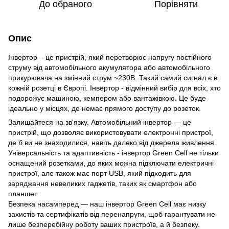
До обраного
Порівняти
Опис
Інвертор – це пристрій, який перетворює напругу постійного
струму від автомобільного акумулятора або автомобільного
прикурювача на змінний струм ~230В. Такий самий сигнал є в
кожній розетці в Європі. Інвертор - відмінний вибір для всіх, хто
подорожує машиною, кемпером або вантажівкою. Це буде
ідеально у місцях, де немає прямого доступу до розеток.
Залишайтеся на зв'язку. Автомобільний інвертор — це
пристрій, що дозволяє використовувати електронні пристрої,
де б ви не знаходилися, навіть далеко від джерела живлення.
Універсальність та адаптивність - інвертор Green Cell не тільки
оснащений розетками, до яких можна підключати електричні
пристрої, але також має порт USB, який підходить для
заряджання невеликих гаджетів, таких як смартфон або
планшет.
Безпека насамперед — наш інвертор Green Cell має низку
захистів та сертифікатів від перенапруги, щоб гарантувати не
лише безперебійну роботу ваших пристроїв, а й безпеку.