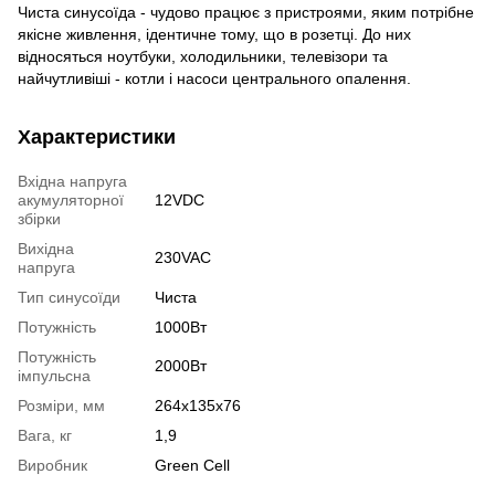
Чиста синусоїда - чудово працює з пристроями, яким потрібне
якісне живлення, ідентичне тому, що в розетці. До них
відносяться ноутбуки, холодильники, телевізори та
найчутливіші - котли і насоси центрального опалення.
Характеристики
Вхідна напруга
акумуляторної
12VDC
збірки
Вихідна
230VAC
напруга
Тип синусоїди
Чиста
Потужність
1000Вт
Потужність
2000Вт
імпульсна
Розміри, мм
264x135x76
Вага, кг
1,9
Виробник
Green Cell