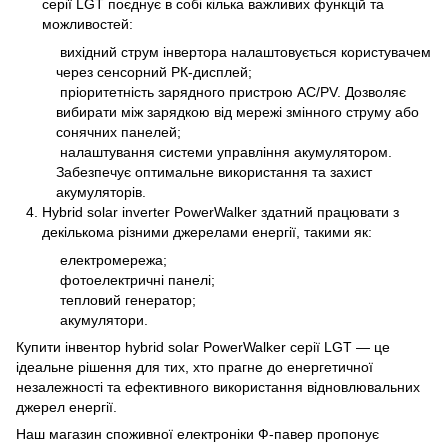
серії LGT поєднує в собі кілька важливих функцій та
можливостей:
вихідний струм інвертора налаштовується користувачем
через сенсорний РК-дисплей;
пріоритетність зарядного пристрою AC/PV. Дозволяє
вибирати між зарядкою від мережі змінного струму або
сонячних панелей;
налаштування системи управління акумулятором.
Забезпечує оптимальне використання та захист
акумуляторів.
Hybrid solar inverter PowerWalker здатний працювати з
декількома різними джерелами енергії, такими як:
електромережа;
фотоелектричні панелі;
тепловий генератор;
акумулятори.
Купити інвентор hybrid solar PowerWalker серії LGT — це
ідеальне рішення для тих, хто прагне до енергетичної
незалежності та ефективного використання відновлювальних
джерел енергії.
Наш магазин споживної електроніки Ф-павер пропонує