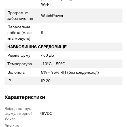
Wi-Fi
Програмне
WatchPower
забезпечення
Паралельна
робота [макс.
9
кіть модулів]
НАВКОЛИШНЄ СЕРЕДОВИЩЕ
Рівень шуму
<60 дБ
Температура
-10°C – 50°C
Вологість
5% – 95% RH (без конденсації)
IP
IP 20
Характеристики
Вхідна напруга
акумуляторної
48VDC
збірки
Вихідна