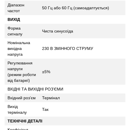
Діапазон
50 Гц або 60 Гц (самоадаптується)
частот
ВИХІД
Форма
Чиста синусоїда
сигналу
Номінальна
вихідна
230 В ЗМІННОГО СТРУМУ
напруга
Регулювання
напруги
±5%
(режим роботи
від батареї)
ВХІДНІ ТА ВИХІДНІ РОЗ’ЄМИ
Вхідний роз’єм
Термінал
Вихід
Так
терміналу
ТЕХНІЧНІ ДЕТАЛІ
Коефіцієнт