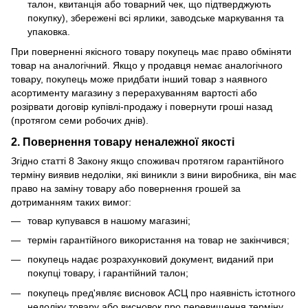
талон, квитанція або товарний чек, що підтверджують
покупку), збережені всі ярлики, заводське маркування та
упаковка.
При поверненні якісного товару покупець має право обміняти
товар на аналогічний. Якщо у продавця немає аналогічного
товару, покупець може придбати інший товар з наявного
асортименту магазину з перерахуванням вартості або
розірвати договір купівлі-продажу і повернути гроші назад
(протягом семи робочих днів).
2. Повернення товару неналежної якості
Згідно статті 8 Закону якщо споживач протягом гарантійного
терміну виявив недоліки, які виникли з вини виробника, він має
право на заміну товару або повернення грошей за
дотриманням таких вимог:
товар купувався в нашому магазині;
термін гарантійного використання на товар не закінчився;
покупець надає розрахунковий документ, виданий при
покупці товару, і гарантійний талон;
покупець пред'являє висновок АСЦ про наявність істотного
недоліку товару або висновок про перевищення терміну