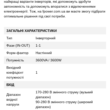
найкращі варіанти інверторів, які допоможуть здобути
автономність та допоможуть впоратися з відключеннями
електроенергії. Тож, на fpower.com.ua ви маєте змогу підбрати
оптимальне рішення під свої потреби.
ЗАГАЛЬНІ ХАРАКТЕРИСТИКИ
Тип
Інверторний
Фази (IN-OUT)
1-1
Форм-фактор
Настінний
Потужність
3600VA / 3600W
Вихідний
коефіцієнт
1
потужності
ВХІД
170-280 В змінного струму (вузький
Діапазон
діапазон)
вхідної
90-280 В змінного струму (широкий
напруги
діапазон)