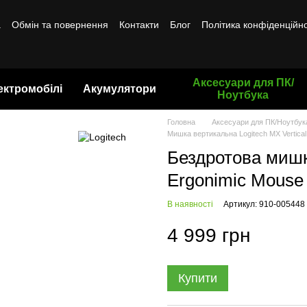
а
Обмін та повернення
Контакти
Блог
Політика конфіденційно
Аксесуари для ПК/
ектромобілі
Акумулятори
Ноутбука
Головна
Аксесуари для ПК/Ноутбук
Мишка вертикальна Logitech MX Vertica
Бездротова мишка
Ergonimic Mouse
В наявності
Артикул: 910-005448
4 999 грн
Купити