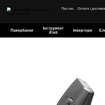
Перейти до основного контенту
Про нас
Оплата і доставк
Бренди
Інструмент
Павербанки
Інвертори
Ел
iFixit