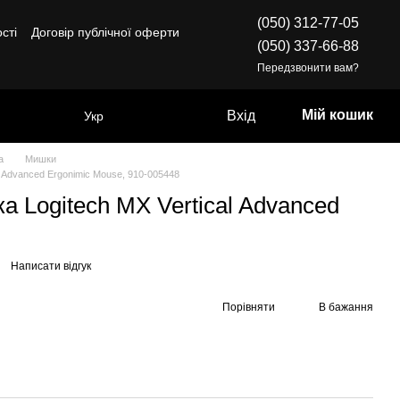
(050) 312-77-05
сті
Договір публічної оферти
(050) 337-66-88
Передзвонити вам?
Мій кошик
Вхід
Укр
а
Мишки
l Advanced Ergonimic Mouse, 910-005448
 Logitech MX Vertical Advanced
Написати відгук
Порівняти
В бажання