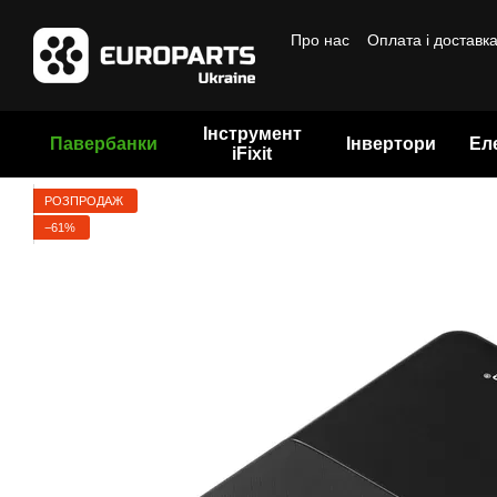
Перейти до основного контенту
Про нас
Оплата і доставк
Бренди
Інструмент
Павербанки
Інвертори
Ел
iFixit
РОЗПРОДАЖ
−61%