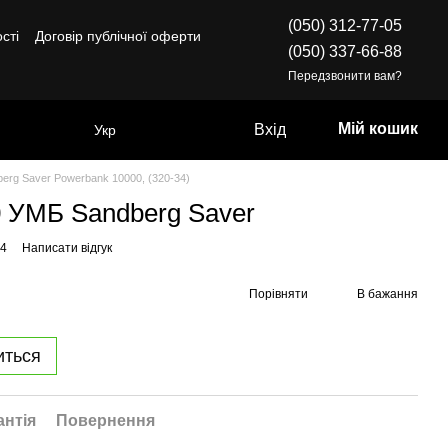
(050) 312-77-05
сті
Договір публічної оферти
(050) 337-66-88
Передзвонити вам?
Мій кошик
Вхід
Укр
erg Saver Powerbank 10000, (320-34)
 УМБ Sandberg Saver
34
Написати відгук
Порівняти
В бажання
иться
антія
Повернення