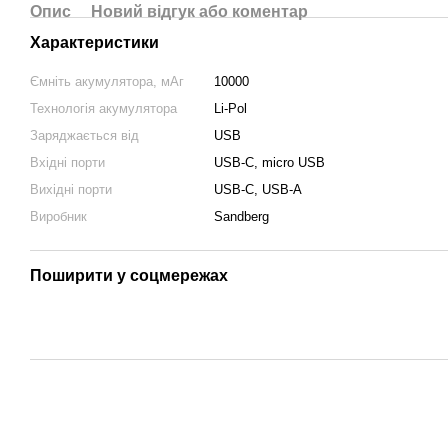
Опис
Новий відгук або коментар
Характеристики
Ємніть акумулятора, мАг
10000
Технологія акумулятора
Li-Pol
Заряджається від
USB
Вхідні порти
USB-C, micro USB
Вихідні порти
USB-C, USB-A
Виробник
Sandberg
Поширити у соцмережах