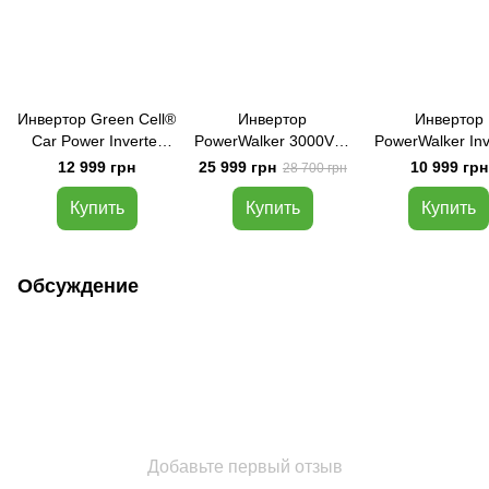
Инвертор Green Cell®
Инвертор
Инвертор
Car Power Inverter
PowerWalker 3000VA /
PowerWalker Inv
Converter 12V to 230V
3000W, 230V AC, 24V
700 PSW 700VA
12 999 грн
25 999 грн
10 999 грн
28 700 грн
1000W/2000W Pure
DC
sine
Купить
Купить
Купить
Обсуждение
Добавьте первый отзыв