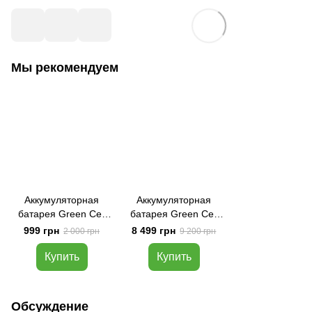
Мы рекомендуем
Аккумуляторная
Аккумуляторная
батарея Green Cell
батарея Green Cell
AGM 12V 9Ah VRLA
AGM VRLA 12V 100Ah
999 грн
8 499 грн
2 000 грн
9 200 грн
Battery
Купить
Купить
Обсуждение