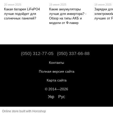
20 июня 2025
19 июня 2025
18 июня 2025
Какая батарея LiFePO4
Какие аккумуляторы
Зарядки дл
лучше подойдет для
лучше для инвертора? -
электромоб
солнечных панелей?
Обзор на типы АКБ и
лучших от 
модели от Ф-павер
(050) 312-77-05
(050) 337-66-88
Контакты
Полная версия сайта
Карта сайта
© 2014—2026
Укр
Рус
Online store built with Horoshop