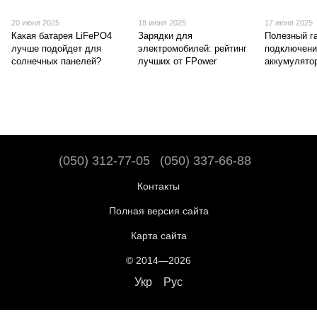
20 июня 2025
18 июня 2025
17 июня 2025
Какая батарея LiFePO4
Зарядки для
Полезный г
лучше подойдет для
электромобилей: рейтинг
подключени
солнечных панелей?
лучших от FPower
аккумулятор
(050) 312-77-05
(050) 337-66-88
Контакты
Полная версия сайта
Карта сайта
© 2014—2026
Укр
Рус