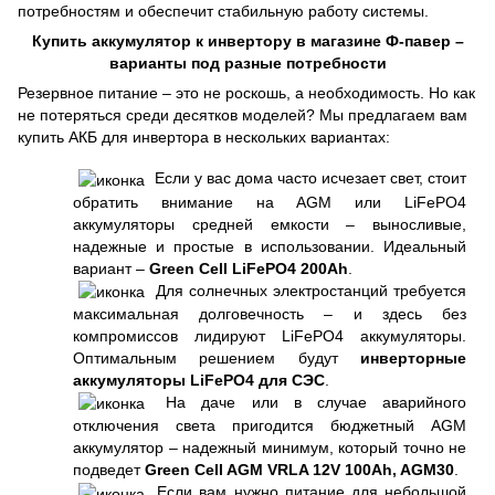
потребностям и обеспечит стабильную работу системы.
Купить аккумулятор к инвертору в магазине Ф-павер –
варианты под разные потребности
Резервное питание – это не роскошь, а необходимость. Но как
не потеряться среди десятков моделей? Мы предлагаем вам
купить АКБ для инвертора в нескольких вариантах:
Если у вас дома часто исчезает свет, стоит
обратить внимание на AGM или LiFePO4
аккумуляторы средней емкости – выносливые,
надежные и простые в использовании. Идеальный
вариант –
Green Cell LiFePO4 200Ah
.
Для солнечных электростанций требуется
максимальная долговечность – и здесь без
компромиссов лидируют LiFePO4 аккумуляторы.
Оптимальным решением будут
инверторные
аккумуляторы LiFePO4 для СЭС
.
На даче или в случае аварийного
отключения света пригодится бюджетный AGM
аккумулятор – надежный минимум, который точно не
подведет
Green Cell AGM VRLA 12V 100Ah, AGM30
.
Если вам нужно питание для небольшой