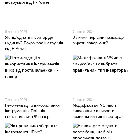
8 лютого 2024
7 лютого 2024
Як під'єднати інвертор до
З якими портами найкраще
будинку? Покрокова інструкція
обрати павербанк?
від F-Power
7 лютого 2024
2 лютого 2024
Рекомендації з використання
Модифіковані VS чисті
інструментів iFixit від
синусоїди: як вибрати
постачальника Ф-павер
правильний тип інвертора?