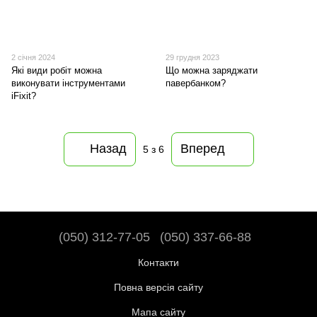
2 січня 2024
29 грудня 2023
Які види робіт можна
Що можна заряджати
виконувати інструментами
павербанком?
iFixit?
Назад
Вперед
5
з 6
(050) 312-77-05
(050) 337-66-88
Контакти
Повна версія сайту
Мапа сайту