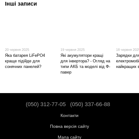
Інші записи
20 червня 2025
19 червня 2025
18 червня 202
Яка батарея LiFePO4
Які акумулятори кращі
Зарядки дл
краще підійде для
для інвертора? - Огляд на
електромобі
сонячних панелей?
типи АКБ та моделі від Ф-
найкращих 
павер
(050) 312-77-05
(050) 337-66-88
Контакти
Повна версія сайту
Мапа сайту