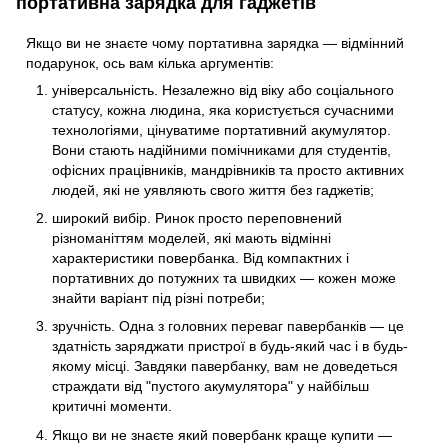
портативна зарядка для ґаджетів
Якщо ви не знаєте чому портативна зарядка — відмінний
подарунок, ось вам кілька аргументів:
універсальність. Незалежно від віку або соціального
статусу, кожна людина, яка користується сучасними
технологіями, цінуватиме портативний акумулятор.
Вони стають надійними помічниками для студентів,
офісних працівників, мандрівників та просто активних
людей, які не уявляють свого життя без гаджетів;
широкий вибір. Ринок просто переповнений
різноманіттям моделей, які мають відмінні
характеристики повербанка. Від компактних і
портативних до потужних та швидких — кожен може
знайти варіант під різні потреби;
зручність. Одна з головних переваг павербанків — це
здатність заряджати пристрої в будь-який час і в будь-
якому місці. Завдяки павербанку, вам не доведеться
страждати від "пустого акумулятора" у найбільш
критичні моменти.
Якщо ви не знаєте який повербанк краще купити —