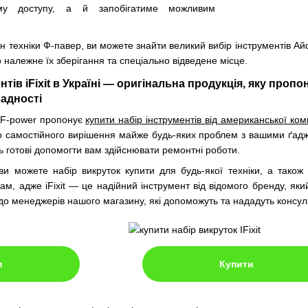
му доступу, а й запобігатиме можливим
н техніки Ф-павер, ви можете знайти великий вибір інструментів Ай
 належне їх зберігання та спеціально відведене місце.
нтів iFixit в Україні — оригінальна продукція, яку про
ладності
 F-power пропонує
купити набір інструментів від американської компа
до самостійного вирішення майже будь-яких проблем з вашими ґад
ь готові допомогти вам здійснювати ремонтні роботи.
 ви можете набір викруток купити для будь-якої техніки, а також
м, адже iFixit — це надійний інструмент від відомого бренду, як
до менеджерів нашого магазину, які допоможуть та нададуть консульт
и
Купити