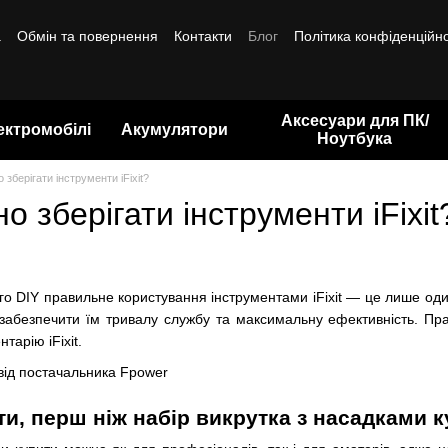
а
Обмін та повернення
Контакти
Блог
Політика конфіденційно
Аксесуари для ПК/
ектромобілі
Акумулятори
Ноутбука
 зберігати інструменти iFixit?
о зберігати інструменти iFixit
ного DIY правильне користування інструментами iFixit — це лише од
забезпечити їм тривалу службу та максимальну ефективність. Прав
тарію iFixit.
ти, перш ніж набір викрутка з насадками 