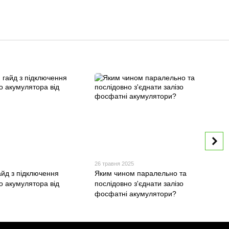
5
26 травня 2025
айд з підключення
Яким чином паралельно та
о акумулятора від
послідовно з'єднати залізо
фосфатні акумулятори?