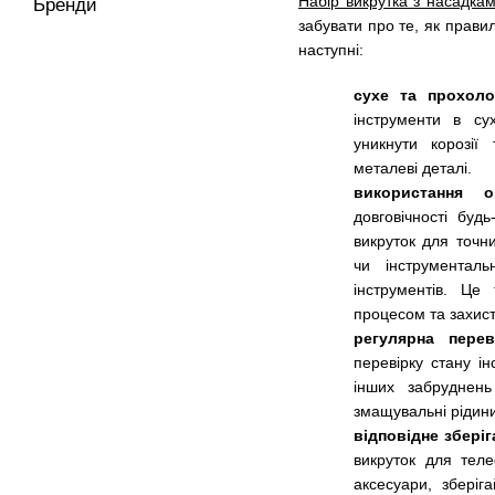
Набір викрутка з насадка
Бренди
забувати про те, як прави
наступні:
сухе та прохоло
інструменти в с
уникнути корозії
металеві деталі.
використання ор
довговічності буд
викруток для точн
чи інструментал
інструментів. Ц
процесом та захист
регулярна пере
перевірку стану і
інших забруднень
змащувальні рідини
відповідне зберіг
викруток для теле
аксесуари, зберіг