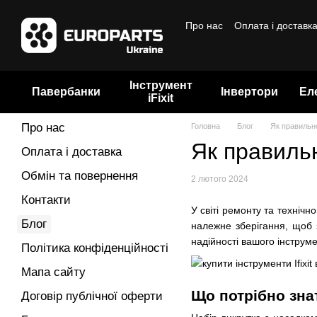
Перейти до основного контенту
Про нас
Оплата і доставк
Бренди
Інструмент
Павербанки
Інвертори
Ел
iFixit
Про нас
Головна
Блог
Як правильно
Як правильн
Оплата і доставка
Обмін та повернення
2 лютого 2024
Контакти
У світі ремонту та техніч
Блог
належне зберігання, щоб 
надійності вашого інструмен
Політика конфіденційності
Мапа сайту
Що потрібно зна
Договір публічної оферти