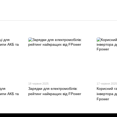
18 червня 2025
17 червня 202
для
Зарядки для електромобілів:
Корисний г
типи АКБ та
рейтинг найкращих від FPower
інвертора д
Fpower