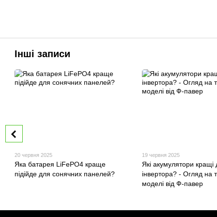
Інші записи
20 червня 2025
19 червня 2025
Яка батарея LiFePO4 краще
Які акумулятори кращі 
підійде для сонячних панелей?
інвертора? - Огляд на 
моделі від Ф-павер