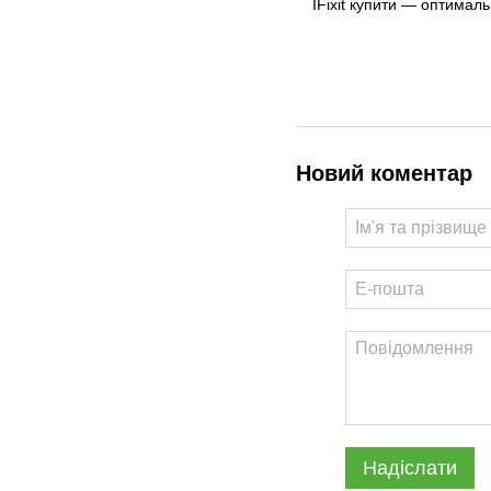
IFixit купити — оптимал
Новий коментар
Надіслати