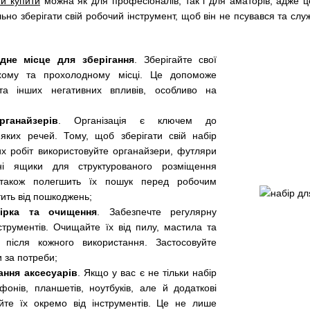
ми купити
можна як для професіоналів, так і для аматорів, адже ц
льно зберігати свій робочий інструмент, щоб він не псувався та с
дне місце для зберігання
. Зберігайте свої
ухому та прохолодному місці. Це допоможе
 та інших негативних впливів, особливо на
ганайзерів
. Організація є ключем до
ь-яких речей. Тому, щоб зберігати свій набір
их робіт використовуйте органайзери, футляри
ьні ящики для структурованого розміщення
е також полегшить їх пошук перед робочим
ить від пошкоджень;
вірка та очищення
. Забезпечте регулярну
нструментів. Очищайте їх від пилу, мастила та
 після кожного використання. Застосовуйте
 за потреби;
ання аксесуарів
. Якщо у вас є не тільки набір
фонів, планшетів, ноутбуків, але й додаткові
айте їх окремо від інструментів. Це не лише