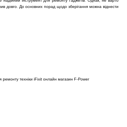
е надійний інструмент для ремонту ґаджетів. Однак, не варто
лужив довго. До основних порад щодо зберігання можна віднести