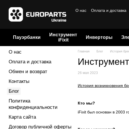
Перейти к основному контенту
О нас
Оплата и доставка
Договор публичной офер
Инструмент
Пауэрбанки
Инверторы
Эл
iFixit
О нас
Главная
Блог
История брен
Инструмент 
Оплата и доставка
Обмен и возврат
26 мая 2023
Контакты
История возникновения б
Блог
Политика
Кто мы?
конфиденциальности
iFixit был основан в 2003
Карта сайта
Договор публичной оферты