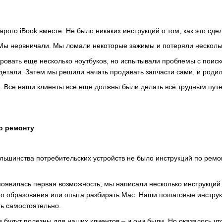
рого iBook вместе. Не было никаких инструкций о том, как это сде
ы нервничали. Мы ломали некоторые зажимы и потеряли нескольк
овать еще несколько ноутбуков, но испытывали проблемы с поиск
детали. Затем мы решили начать продавать запчасти сами, и родился
. Все наши клиенты все еще должны были делать всё трудным путем
о ремонту
ольшинства потребительских устройств не было инструкций по ремо
 появилась первая возможность, мы написали несколько инструкций
го образования или опыта разбирать Mac. Наши пошаговые инстру
ь самостоятельно.
и будут полезны для наших клиентов – и они были. Но оказалось 