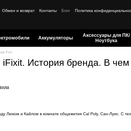
Обмен и возврат
Контакты
Блог
Политика конфиденциально
ты
Бренды
Аксессуары для ПК/
ектромобили
Аккумуляторы
Ноутбука
да iFixit
iFixit. История бренда. В чем
ренда
 году Люком и Кайлом в комнате общежития Cal Poly, Сан-Луис. С т