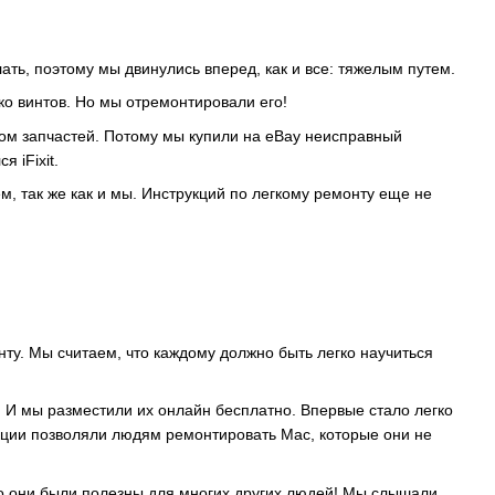
лать, поэтому мы двинулись вперед, как и все: тяжелым путем.
о винтов. Но мы отремонтировали его!
ом запчастей. Потому мы купили на eBay неисправный
 iFixit.
, так же как и мы. Инструкций по легкому ремонту еще не
нту. Мы считаем, что каждому должно быть легко научиться
. И мы разместили их онлайн бесплатно. Впервые стало легко
кции позволяли людям ремонтировать Mac, которые они не
что они были полезны для многих других людей! Мы слышали