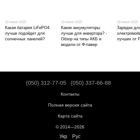
20 июня 2025
19 июня 2025
18 июня 2025
Какая батарея LiFePO4
Какие аккумуляторы
Зарядки дл
лучше подойдет для
лучше для инвертора? -
электромоб
солнечных панелей?
Обзор на типы АКБ и
лучших от 
модели от Ф-павер
(050) 312-77-05
(050) 337-66-88
Контакты
Полная версия сайта
Карта сайта
© 2014—2026
Укр
Рус