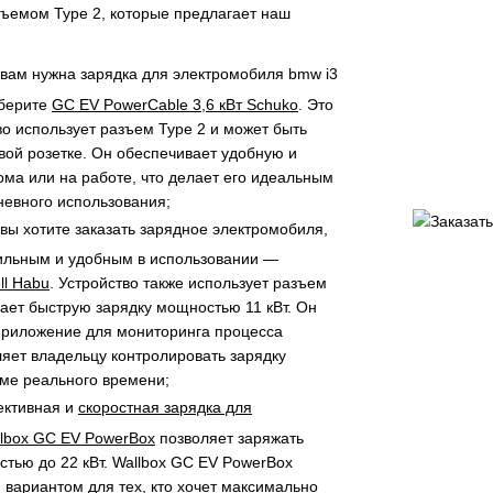
зъемом Type 2, которые предлагает наш
вам нужна зарядка для электромобиля bmw i3
ыберите
GC EV PowerCable 3,6 кВт Schuko
. Это
во использует разъем Type 2 и может быть
вой розетке. Он обеспечивает удобную и
ома или на работе, что делает его идеальным
евного использования;
вы хотите заказать зарядное электромобиля,
ильным и удобным в использовании —
ll Habu
. Устройство также использует разъем
вает быструю зарядку мощностью 11 кВт. Он
приложение для мониторинга процесса
ляет владельцу контролировать зарядку
ме реального времени;
ктивная и
скоростная зарядка для
lbox GC EV PowerBox
позволяет заряжать
тью до 22 кВт. Wallbox GC EV PowerBox
 вариантом для тех, кто хочет максимально