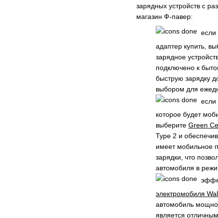
зарядных устройств с ра
магазин Ф-павер:
если 
адаптер купить, в
зарядное устройст
подключено к быто
быструю зарядку д
выбором для ежедн
если 
которое будет моб
выберите
Green Ce
Type 2 и обеспечи
имеет мобильное 
зарядки, что позво
автомобиля в режи
эффе
электромобиля Wal
автомобиль мощнос
является отличным