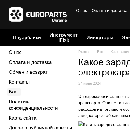
Перейти к основному контенту
О нас
Оплата и доставка
Договор публичной офер
Инструмент
Пауэрбанки
Инверторы
Эл
iFixit
О нас
Главная
Блог
Какое заряд
Какое заря
Оплата и доставка
электрокар
Обмен и возврат
Контакты
24 июня 2024
Блог
Электромобили становятся
Политика
транспорта. Они не тольк
конфиденциальности
расходов на топливо и об
авто, которые обеспечива
Карта сайта
Договор публичной оферты