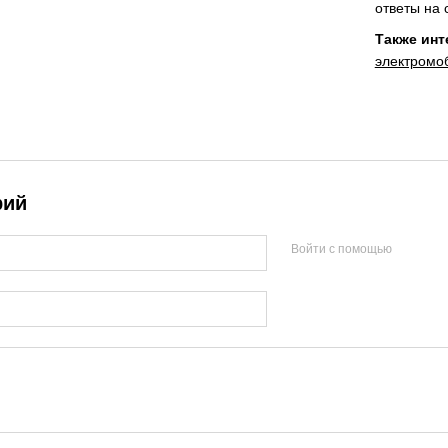
ответы на 
Также инт
электромоб
рий
Войти с помощью