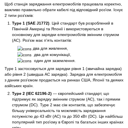
Щоб станція заряджання електромобілів працювала коректно,
важливо правильно обрати кабелі під відповідний роз'єм. Існує
2 типи роз'ємів:
Type 1 (SAE J1772)
. Цей стандарт був розроблений в
Північній Америці та Японії і використовуються в
основному для зарядки електромобілів змінним струмом
(AC). Роз'єм має п'ять контактів:
два для живлення,
два для комунікації,
один для заземлення.
Type 1 застосовується для зарядки рівня 1 (звичайна зарядка)
або рівня 2 (швидша AC зарядка). Зарядка для електромобіля
з даним роз'ємом продається на ринках США, Японії та деяких
азійських країн.
Type 2 (IEC 62196-2)
— європейський стандарт, що
підтримує як зарядку змінним струмом (AC), так і прямим
струмом (DC). Type 2 має сім контактів, що забезпечує
більшу універсальність та можливість заряджання
потужністю до 43 кВт (AC) та до 350 кВт (DC). Це найбільш
популярний тип роз'єму в Європі та багатьох інших країнах
світу.