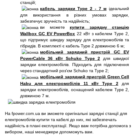
станцій;
кабель зарядки Type 2 - 7 м
ідеальний
для використання в різних умовах зарядки,
забезпечує зручність та надійність;
ви можете
купити зарядну станцію
Wallbox GC EV PowerBox
22 кВт з кабелем Type 2,
що підтримує швидку зарядку для електромобілів та
гібридів. В комплекті є кабель Type 2 довжиною 6 м;
мобільний зарядний пристрій GC EV
PowerCable 36 кВт Schuko Type 2
для швидкої
зарядки електромобілів. Підходить для підключення
через стандартний роз'єм Schuko та Type 2;
мобільний зарядний пристрій Green Cell
Habu для електромобілів 11 кВт Type 2
для
зарядки електромобілів, оснащений кабелем Type 2,
довжиною 7 м.
На fpower.com.ua ви зможете оригінальні зарядні станції для
електромобілів купити та кабелі до них, які забезпечать
надійність в плані експлуатації. Якщо вам потрібна допомога з
вибором, наші менеджери допоможуть вам.