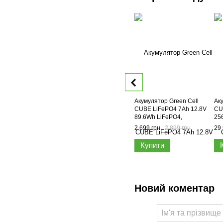
Акумулятор Green Cell
Ак
CUBE LiFePO4 7Ah 12.8V
CU
89.6Wh LiFePO4,
25
LFPGC12V7AH
LF
2 699 грн
2 899 грн
29 
Купити
Новий коментар