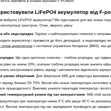
ористовувати LiFePO4 акумулятор від F-p
іж вибрати LiFePO4 акумулятор? Ми підготували для вас кілька пора
експлуатації пристрою. Отже, зверніть увагу:
а або недозарядка
. Однією з найпоширеніших помилок є неправи
одити акумулятор і призвести до його деградації, а недозарядка зн
 літієві акумулятори
з системою управління батареєю (BMS), яка д
озрядка
. Ще одна критична помилка – глибока розрядка, що підвищ
на рівні не нижче 20%, оскільки глибока розрядка може знизити еф
олить контролювати рівень заряду і автоматично відключати акумул
і умови зберігання
. Для зберігання АКБ для інвертора важливим 
ні заряду близько 50-70%. Високі або низькі температури негативно
рати працездатності. Важливо уникати перепадів температур і вологос
ний температурний режим під час використання
. АКБ літій за
кумулятори при температурі нижче 0°C або вище 45°C не рекоменду
ті. Висока температура під час заряджання призводить до швидкого 