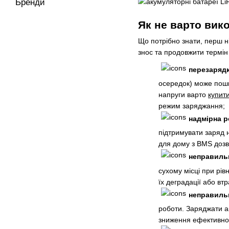
Бренди
Як не варто вик
Що потрібно знати, перш н
знос та продовжити термін 
перезарядк
осередок) може пошк
напруги варто
купити
режим заряджання;
надмірна р
підтримувати заряд 
для дому з BMS дозв
неправильн
сухому місці при рів
їх деградації або вт
неправиль
роботи. Заряджати а
зниження ефективнос