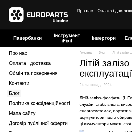
Перейти до основного контенту
Про нас
Оплата і доставк
Бренди
Інструмент
Павербанки
Інвертори
Ел
iFixit
Про нас
Головна
Блог
Літій залізо
Літій заліз
Оплата і доставка
експлуатаці
Обмін та повернення
Контакти
24 листопада 2024
Блог
Літій-залізо-фосфатні (Li
Політика конфіденційності
служби, стабільність, висо
енергосистемах, портативн
Мапа сайту
акумулятори часто обирають
Договір публічної оферти
ці акумулятори мають свої 