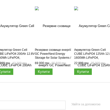
умулятор Green Cell
Резервне сховище енергії
Акумулятор Green Cell
BE LiFePO4 200Ah 12.8V
GC PowerNest Energy
CUBE LiFePO4 125Ah 12.
60Wh LiFePO4,
Storage for Solar Systems /
1600Wh LiFePO4,
PGC12V200AH
LiFePO4 Battery, ESGC01
LFPGC12V125AH
999 грн
42 200 грн
69 000 грн
95 500 грн
22 999 грн
35 000 грн
Купити
Купити
Купити
Увійти за допомогою