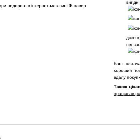
вигідн
дозво
під ва
Ваш постача
хороший тов
вдалу покупк
Також ціка
працював р
о