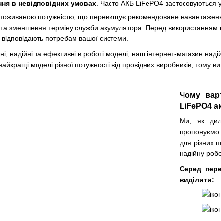
ня в невідповідних умовах
. Часто АКБ LiFePO4 застосовуються у
споживаною потужністю, що перевищує рекомендоване навантаження
в та зменшення терміну служби акумулятора. Перед використанням 
 відповідають потребам вашої системи.
ні, надійні та ефективні в роботі моделі, наш інтернет-магазин на
найкращі моделі різної потужності від провідних виробників, тому 
Чому вар
LiFePO4 а
Ми, як дил
пропонуємо
для різних 
надійну робо
Серед пере
виділити: