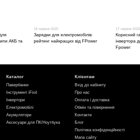
18 червня 2025
17 червня 202
для
Зарядки для електромобілів:
Корисний г
типи АКБ та
рейтинг найкращих від FPower
інвертора д
Fpower
Каталог
Клієнтам
Павербанки
Вхід до кабінету
Інструмент iFixit
Про нас
Інвертори
Оплата і доставка
Електромобілі
Обмін та повернення
Акумулятори
Контакти
Аксесуари для ПК/Ноутбука
Блог
Політика конфіденційності
Мапа сайту