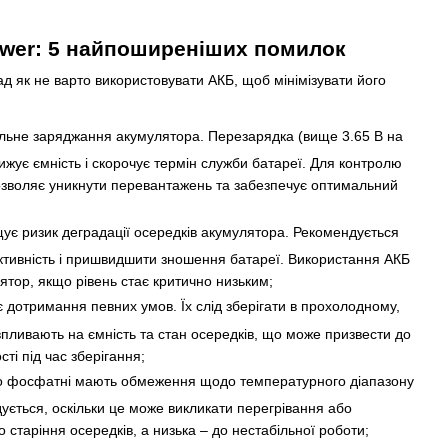
ower: 5 найпоширеніших помилок
д як не варто використовувати АКБ, щоб мінімізувати його
льне заряджання акумулятора. Перезарядка (вище 3.65 В на
ижує ємність і скорочує термін служби батареї. Для контролю
озволяє уникнути перевантажень та забезпечує оптимальний
ує ризик деградації осередків акумулятора. Рекомендується
ективність і пришвидшити зношення батареї. Використання АКБ
ятор, якщо рівень стає критично низьким;
є дотримання певних умов. Їх слід зберігати в прохолодному,
 впливають на ємність та стан осередків, що може призвести до
ті під час зберігання;
лізо фосфатні мають обмеження щодо температурного діапазону
ється, оскільки це може викликати перегрівання або
старіння осередків, а низька – до нестабільної роботи;