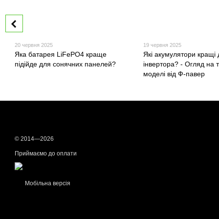
20 червня 2025
19 червня 2025
Яка батарея LiFePO4 краще
Які акумулятори кращі 
підійде для сонячних панелей?
інвертора? - Огляд на 
моделі від Ф-павер
© 2014—2026
Приймаємо до оплати
Мобільна версія