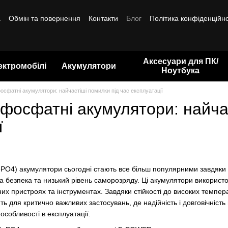
а
Обмін та повернення
Контакти
Блог
Політика конфіденційно
Аксесуари для ПК/
ектромобілі
Акумулятори
Ноутбука
 фосфатні акумулятори: найчастіші помилки під час експлуатації
о фосфатні акумулятори: найча
ї
FePO4) акумулятори сьогодні стають все більш популярними завдяки
ка безпека та низький рівень саморозряду. Ці акумулятори використ
их пристроях та інструментах. Завдяки стійкості до високих темпера
 для критично важливих застосувань, де надійність і довговічність 
особливості в експлуатації.