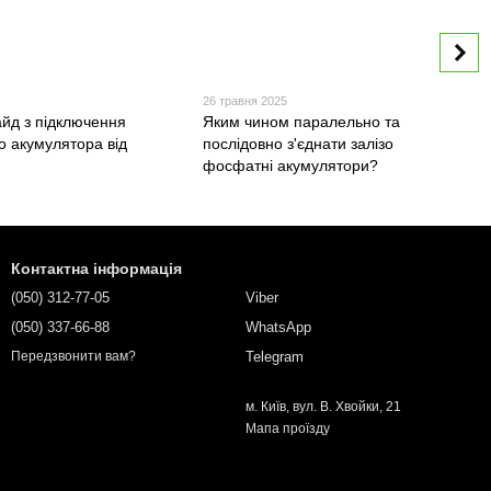
5
26 травня 2025
айд з підключення
Яким чином паралельно та
о акумулятора від
послідовно з'єднати залізо
фосфатні акумулятори?
Контактна інформація
(050) 312-77-05
Viber
(050) 337-66-88
WhatsApp
Telegram
Передзвонити вам?
м. Київ, вул. В. Хвойки, 21
Мапа проїзду