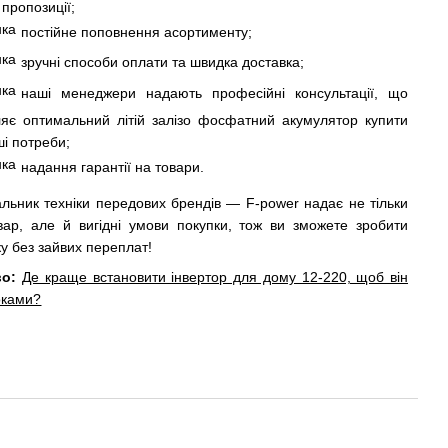
і пропозиції;
постійне поповнення асортименту;
зручні способи оплати та швидка доставка;
наші менеджери надають професійні консультації, що
ляє оптимальний літій залізо фосфатний акумулятор купити
ші потреби;
надання гарантії на товари.
льник техніки передових брендів — F-power надає не тільки
ар, але й вигідні умови покупки, тож ви зможете зробити
у без зайвих переплат!
во:
Де краще встановити інвертор для дому 12-220, щоб він
оками?