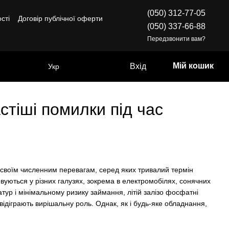
(050) 312-77-05
сті
Договір публічної оферти
(050) 337-66-88
Передзвонити вам?
Мій кошик
Вхід
Укр
стіші помилки під час
 своїм численним перевагам, серед яких тривалий термін
овуються у різних галузях, зокрема в електромобілях, сонячних
тур і мінімальному ризику займання, літій залізо фосфатні
відіграють вирішальну роль. Однак, як і будь-яке обладнання,