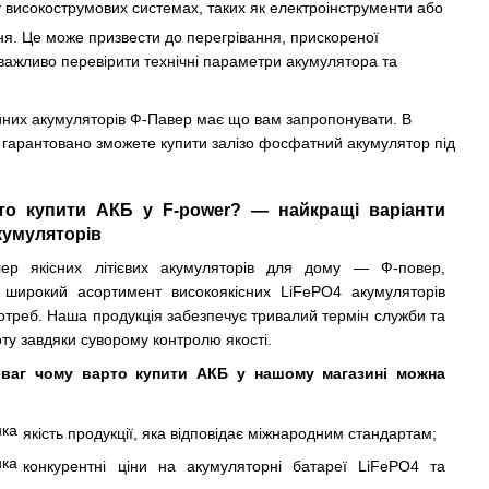
 високострумових системах, таких як електроінструменти або
. Це може призвести до перегрівання, прискореної
важливо перевірити технічні параметри акумулятора та
дійних акумуляторів Ф-Павер має що вам запропонувати. В
ви гарантовано зможете купити залізо фосфатний акумулятор під
то купити АКБ у F-power? — найкращі варіанти
кумуляторів
ер якісних літієвих акумуляторів для дому — Ф-повер,
 широкий асортимент високоякісних LiFePO4 акумуляторів
потреб. Наша продукція забезпечує тривалий термін служби та
ту завдяки суворому контролю якості.
ваг чому варто купити АКБ у нашому магазині можна
якість продукції, яка відповідає міжнародним стандартам;
конкурентні ціни на акумуляторні батареї LiFePO4 та