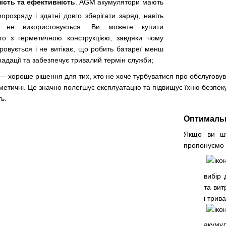
ість та ефективність
. AGM акумулятори мають
орозряду і здатні довго зберігати заряд, навіть
 не використовується. Ви можете купити
то з герметичною конструкцією, завдяки чому
ровується і не витікає, що робить батареї менш
адації та забезпечує тривалий термін служби;
— хороше рішення для тих, хто не хоче турбуватися про обслугов
метичні. Це значно полегшує експлуатацію та підвищує їхню безпеку,
ь.
Оптимальн
Якщо ви шук
пропонуємо 
вибір 
та вит
і трив
акуму