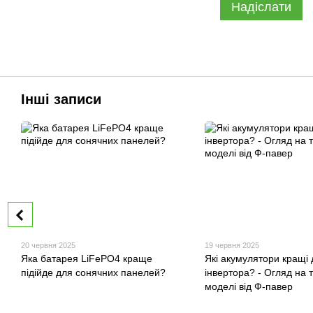
Надіслати
Інші записи
20 червня 2025
19 червня 2025
Яка батарея LiFePO4 краще
Які акумулятори кращі 
підійде для сонячних панелей?
інвертора? - Огляд на 
моделі від Ф-павер