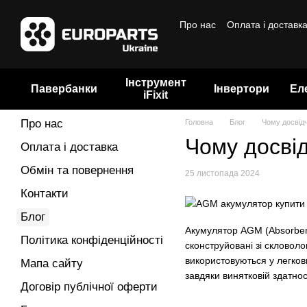
Перейти до основного контенту
Про нас
Оплата і доставк
Бренди
Інструмент
Павербанки
Інвертори
Ел
iFixit
Про нас
Головна
Блог
Чому досвідч
Чому досвід
Оплата і доставка
Обмін та повернення
25 листопада 2024
Контакти
Блог
Акумулятор AGM (Absorbent
Політика конфіденційності
сконструйовані зі скловоло
використовуються у легкови
Мапа сайту
завдяки винятковій здатно
Договір публічної оферти