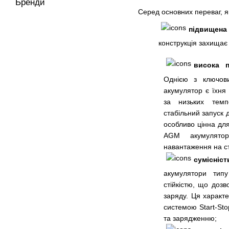
Бренди
Серед основних переваг, я
підвищена 
конструкція захищає 
висока п
Однією з ключов
акумулятор є їхня 
за низьких темп
стабільний запуск 
особливо цінна для
AGM акумулятор
навантаження на с
сумісніс
акумулятори тип
стійкістю, що доз
заряду. Ця характе
системою Start-St
та зарядженню;