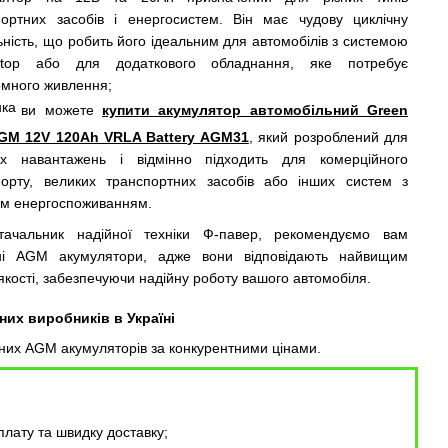
портних засобів і енергосистем. Він має чудову циклічну
ьність, що робить його ідеальним для автомобілів з системою
-Stop або для додаткового обладнання, яке потребує
омного живлення;
ви можете
купити акумулятор автомобільний Green
AGM 12V 120Ah VRLA Battery AGM31
, який розроблений для
их навантажень і відмінно підходить для комерційного
порту, великих транспортних засобів або інших систем з
им енергоспоживанням.
чальник надійної техніки Ф-павер, рекомендуємо вам
ні AGM акумулятори, адже вони відповідають найвищим
якості, забезпечуючи надійну роботу вашого автомобіля.
их виробників в Україні
сних AGM акумуляторів за конкурентними цінами.
плату та швидку доставку;