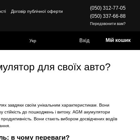
(050) 312-77-05
сті
Договір публічної оферти
(050) 337-66-88
Передзвонити вам?
Мій кошик
Вхід
Укр
мулятор для своїх авто?
ілях завдяки своїм унікальним характеристикам. Вони
ку стійкість до пошкоджень і витоку. AGM акумулятори
а продуктивність. Вони стають вибором досвідчених водіїв
ання.
ь: в чому переваги?