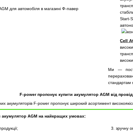
транс
стабіл
Start
автон
Cell 
висок
транс
висок
Ми — поста
перерахова
стандартам 
F-power пропонує купити акумулятор AGM від провідн
сних акумуляторів F-power пропонує широкий асортимент високоякі
и акумулятор AGM на найкращих умовах:
продукції;
зручну о