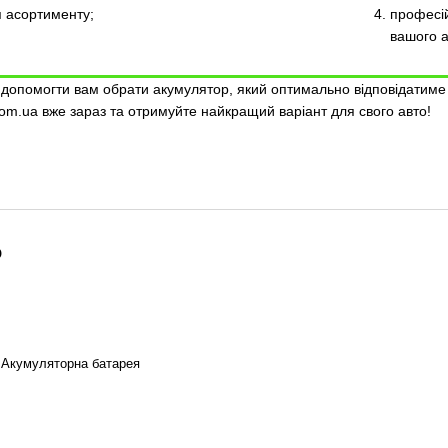
я асортименту;
професій
вашого 
і допомогти вам обрати акумулятор, який оптимально відповідатим
com.ua вже зараз та отримуйте найкращий варіант для свого авто!
о