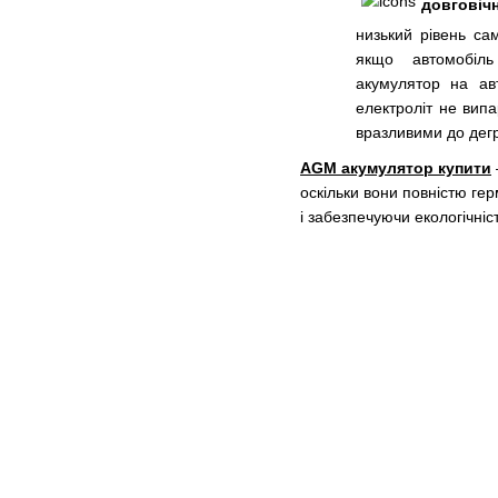
довговічн
низький рівень сам
якщо автомобіль
акумулятор на ав
електроліт не випа
вразливими до дегр
AGM акумулятор купити
оскільки вони повністю гер
і забезпечуючи екологічніст