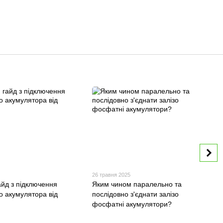
5
26 травня 2025
айд з підключення
Яким чином паралельно та
о акумулятора від
послідовно з'єднати залізо
фосфатні акумулятори?