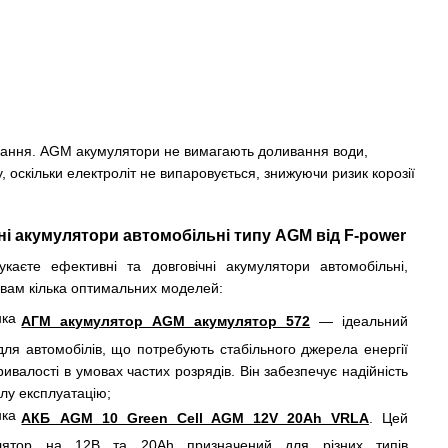
ування. AGM акумулятори не вимагають доливання води,
 оскільки електроліт не випаровується, знижуючи ризик корозії
і акумулятори автомобільні типу AGM від F-power
аєте ефективні та довговічні акумулятори автомобільні,
вам кілька оптимальних моделей:
АГМ акумулятор AGM акумулятор 572
— ідеальний
для автомобілів, що потребують стабільного джерела енергії
ривалості в умовах частих розрядів. Він забезпечує надійність
алу експлуатацію;
АКБ AGM 10 Green Cell AGM 12V 20Ah VRLA
. Цей
лятор на 12В та 20Ah призначений для різних типів