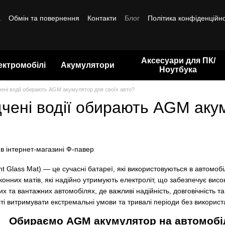
а
Обмін та повернення
Контакти
Блог
Політика конфіденційно
Аксесуари для ПК/
ектромобілі
Акумулятори
Ноутбука
ені водії обирають AGM акумулятор для своїх авто?
чені водії обирають AGM аку
 Glass Mat) — це сучасні батареї, які використовуються в автомоб
конних матів, які надійно утримують електроліт, що забезпечує висо
х та вантажних автомобілях, де важливі надійність, довговічність т
сті витримувати екстремальні умови та тривалі періоди без використ
Обираємо AGM акумулятор на автомобіл