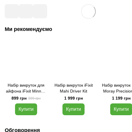
Ми рекомендуємо
Набір викруток для
Набір викруток iFixit
Набір викруток i
айфона iFixit Minnow
Mahi Driver Kit
Moray Precision
Precision Bit Set 16
Set
899 грн
1 999 грн
1 199 грн
999 грн
насадок
Купити
Купити
Купити
Обговорення