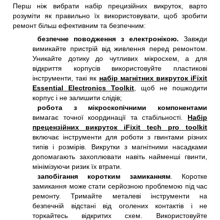
Перш ніж вибрати набір прецизійних викруток, варто
розуміти як правильно їх використовувати, щоб зробити
ремонт більш ефективним та безпечним:
безпечне поводження з електронікою.
Завжди
вимикайте пристрій від живлення перед ремонтом.
Уникайте дотику до чутливих мікросхем, а для
відкриття корпусів використовуйте пластикові
інструменти, такі як
набір магнітних викруток iFixit
Essential Electronics Toolkit
, щоб не пошкодити
корпус і не залишити слідів;
робота з мікроскопічними компонентами
вимагає точної координації та стабільності.
Набір
прецензійних викруток iFixit tech pro toolkit
включає інструменти для роботи з гвинтами різних
типів і розмірів. Викрутки з магнітними насадками
допомагають захоплювати навіть найменші гвинти,
мінімізуючи ризик їх втрати.
запобігання коротким замиканням
. Коротке
замикання може стати серйозною проблемою під час
ремонту. Тримайте металеві інструменти на
безпечній відстані від оголених контактів і не
торкайтесь відкритих схем. Використовуйте