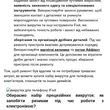
надійний захист від пошкодження чутливих мікросхем;
наявність захисного одягу та спеціалізованих
інструментів
. Використовуйте захисні рукавички, щоб
зменшити контакт з деталями та уникнути
мікроподряпин на чутливих поверхнях. Високоякісні
магнітні викрутки та інші
інструменти Fixit, які
забезпечують точність роботи і захист від небажаних
пошкоджень;
зберігання та організація дрібних деталей
. Під час
ремонту пристроїв важливо дотримуватися порядку.
Використовуйте
магнітні килимки
та
лотки Айфікст
для організації компонентів. Це допоможе не втратити
дрібні деталі і значно спростить процес збирання
пристрою після ремонту.
Тож, щоб ремонт був вдалим та не потребував тривалих
витрат, ви можете купити набір викруток для телефонів,
комп'ютерів, планшетів та інших девайсів.
Обираємо набір прецизійних викруток: як
запобігти ризикам під час роботи з
електронікою?