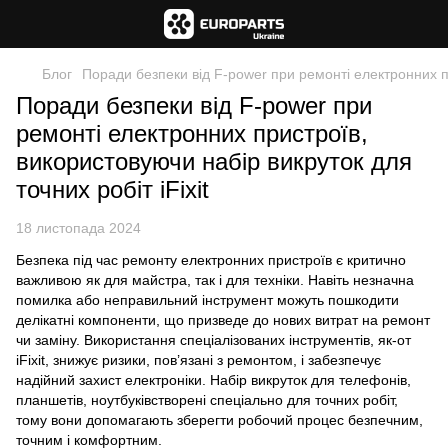
Блог
Поради безпеки від F-power при ремонті електронних пр
Поради безпеки від F-power при
ремонті електронних пристроїв,
використовуючи набір викруток для
точних робіт iFixit
18 листопада 2024
Безпека під час ремонту електронних пристроїв є критично
важливою як для майстра, так і для техніки. Навіть незначна
помилка або неправильний інструмент можуть пошкодити
делікатні компоненти, що призведе до нових витрат на ремонт
чи заміну. Використання спеціалізованих інструментів, як-от
iFixit, знижує ризики, пов’язані з ремонтом, і забезпечує
надійний захист електроніки. Набір викруток для телефонів,
планшетів, ноутбуківстворені спеціально для точних робіт,
тому вони допомагають зберегти робочий процес безпечним,
точним і комфортним.