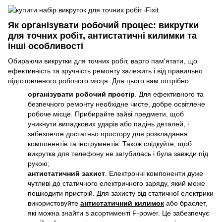
Як організувати робочий процес: викрутки
для точних робіт, антистатичні килимки та
інші особливості
Обираючи викрутки для точних робіт, варто пам'ятати, що
ефективність та зручність ремонту залежить і від правильно
підготовленого робочого місця. Для цього вам потрібно:
організувати робочий простір
. Для ефективного та
безпечного ремонту необхідне чисте, добре освітлене
робоче місце. Прибирайте зайві предмети, щоб
уникнути випадкових ударів або падінь деталей, і
забезпечте достатньо простору для розкладання
компонентів та інструментів. Також слідкуйте, щоб
викрутка для телефону не загубилась і була завжди під
рукою;
антистатичний захист
. Електронні компоненти дуже
чутливі до статичного електричного заряду, який може
пошкодити пристрій. Для захисту від статичної електрики
використовуйте
антистатичний килимок
або браслет,
які можна знайти в асортименті F-power. Це забезпечує